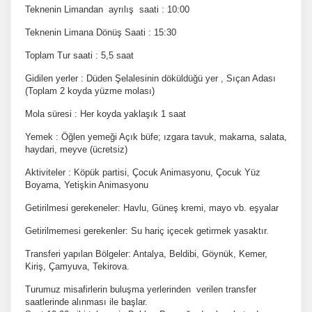
Teknenin Limandan ayrılış saati : 10:00
Teknenin Limana Dönüş Saati : 15:30
Toplam Tur saati : 5,5 saat
Gidilen yerler : Düden Şelalesinin döküldüğü yer , Sıçan Adası
(Toplam 2 koyda yüzme molası)
Mola süresi : Her koyda yaklaşık 1 saat
Yemek : Öğlen yemeği Açık büfe; ızgara tavuk, makarna, salata,
haydari, meyve
(ücretsiz)
Aktiviteler : Köpük partisi, Çocuk Animasyonu, Çocuk Yüz
Boyama, Yetişkin Animasyonu
Getirilmesi gerekeneler: Havlu, Güneş kremi, mayo vb. eşyalar
Getirilmemesi gerekenler: Su hariç içecek getirmek yasaktır.
Transferi yapılan Bölgeler: Antalya, Beldibi, Göynük, Kemer,
Kiriş, Çamyuva, Tekirova.
Turumuz misafirlerin buluşma yerlerinden verilen transfer
saatlerinde alınması ile
başlar.