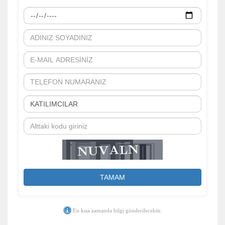
Zorunlu Çerezler
HER ZAMAN AKTIF
Oturum yönetimi, güvenlik ve temel site işlevleri için
gereklidir. Bu çerezler olmadan site düzgün çalışmaz ve
devre dışı bırakılamaz.
İstatistik Çerezleri
Ziyaretçilerin siteyi nasıl kullandığını anonim olarak ölçeriz.
Hangi sayfaların popüler olduğunu ve kullanıcıların nerede
zorluk yaşadığını anlamamıza yardımcı olur.
TAMAM
Pazarlama Çerezleri
En kısa zamanda bilgi gönderilecektir.
Size ve ilgi alanlarınıza uygun reklamlar göstermek için