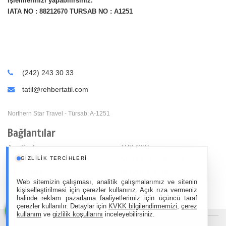
işlemlerinizi yapabilirsiniz.
IATA NO : 88212670 TURSAB NO : A1251
(242) 243 30 33
tatil@rehbertatil.com
Northern Star Travel - Türsab: A-1251
Bağlantılar
Ana Sayfa
THY C/IN
GIZLILIK TERCIHLERI
Oteller
SUN EKSPRES C/IN
Paket Turlar
PEGASUS C/IN
Web sitemizin çalışması, analitik çalışmalarımız ve sitenin
YOL TARİFİ REHBER TATİL
AJET C/IN
kişiselleştirilmesi için çerezler kullanırız. Açık rıza vermeniz
BALKAN TURLARI
halinde reklam pazarlama faaliyetlerimiz için üçüncü taraf
çerezler kullanılır. Detaylar için
KVKK bilgilendirmemizi
,
çerez
kullanım
ve
gizlilik koşullarını
inceleyebilirsiniz.