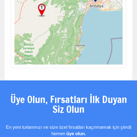
Üye Olun, Fırsatları İlk Duyan
Siz Olun
En yeni turlarımızı ve size özel fırsatları kaçırmamak için şimdi
hemen
üye olun.