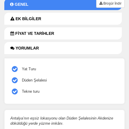
Broşür İndir
GENEL
EK BİLGİLER
FİYAT VE TARİHLER
YORUMLAR
Yat Turu
Düden Şelalesi
Tekne turu
Antalya’nın eşsiz lokasyonu olan Düden Şelalesinin Akdenize
döküldüğü yerde yüzme imkânı.