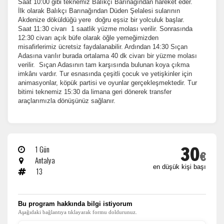
Saat 10:00 gibi teknemiz Balıkçı Barınağından hareket eder.
İlk olarak Balıkçı Barınağından Düden Şelalesi sularının
Akdenize döküldüğü yere doğru eşsiz bir yolculuk başlar.
Saat 11:30
civarı 1 saatlik yüzme molası verilir.
Sonrasında
12:30 civarı açık büfe olarak öğle
yemeğimizden
misafirlerimiz ücretsiz faydalanabilir. Ardından 14:30 Sıçan
Adasına varılır burada
ortalama 40 dk civarı bir yüzme molası
verilir. Sıçan Adasının tam karşısında bulunan
koya çıkma
imkânı vardır. Tur esnasında çeşitli çocuk ve yetişkinler için
animasyonlar, köpük partisi ve
oyunlar gerçekleşmektedir. Tur
bitimi teknemiz 15:30 da limana geri dönerek transfer
araçlarımızla dönüşünüz sağlanır.
30
1 Gün
€
Antalya
en düşük kişi başı
13
ÇEREZ KULLANIM AYARLARINIZ
Çerez tercihlerinizi
belirleyin
.
​Bu program hakkında bilgi istiyorum
Aşağıdaki bağlantıya tıklayarak formu doldurunuz.
Daha fazla bilgi için
KVKK bilgilendirmemizi
,
çerez kullanım
ve
gizlilik koşullarını
inceleyebilirsiniz.