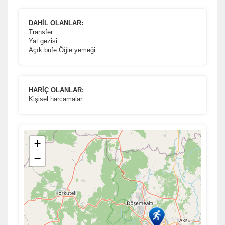
kullanılır. Kapatırsanız reklamları görmeye devam edersiniz,
ancak daha az alakalı olabilirler.
DAHİL OLANLAR:
Transfer
Yat gezisi
Açık büfe Öğle yemeği
Tercihleri Kaydet
HARİÇ OLANLAR:
Kişisel harcamalar.
+
−