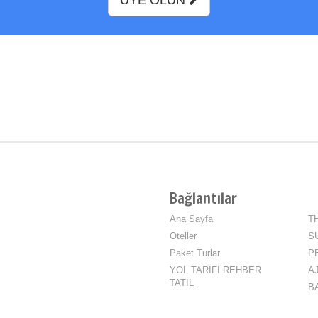
ÜYE OLUN
Bağlantılar
Ana Sayfa
TH
Oteller
S
Paket Turlar
P
YOL TARİFİ REHBER
AJ
TATİL
B