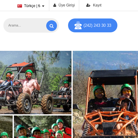
Üye Girişi
Kayıt
Türkçe | ₺
(242) 243 30 33