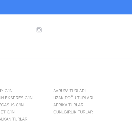
Y C/IN
AVRUPA TURLARI
UN EKSPRES C/IN
UZAK DOĞU TURLARI
EGASUS C/IN
AFRİKA TURLARI
ET C/IN
GÜNÜBİRLİK TURLAR
ALKAN TURLARI