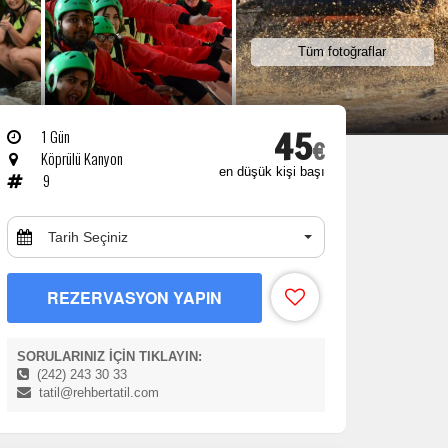
Tüm fotoğraflar
45
1 Gün
€
Köprülü Kanyon
en düşük kişi başı
9
Tarih Seçiniz
REZERVASYON YAPIN
SORULARINIZ İÇİN TIKLAYIN:
(242) 243 30 33
tatil@rehbertatil.com