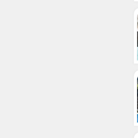
celeyebilirsiniz.
orunlu Çerezler
HER ZAMAN AKTIF
urum yönetimi, güvenlik ve temel site işlevleri için gereklidir. Bu
rezler olmadan site düzgün çalışmaz ve devre dışı bırakılamaz.
tatistik Çerezleri
yaretçilerin siteyi nasıl kullandığını anonim olarak ölçeriz. Hangi
yfaların popüler olduğunu ve kullanıcıların nerede zorluk yaşadığını
lamamıza yardımcı olur.
azarlama Çerezleri
ze ve ilgi alanlarınıza uygun reklamlar göstermek için kullanılır.
patırsanız reklamları görmeye devam edersiniz, ancak daha az alakalı
bilirler.