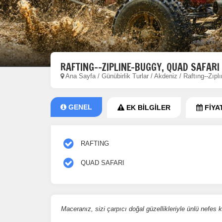
RAFTING--ZIPLINE-BUGGY, QUAD SAFARI
Ana Sayfa
/
Günübirlik Turlar
/
Akdeniz
/
Raftıng--Zıpl
GENEL
EK BİLGİLER
FİYA
RAFTING
QUAD SAFARI
Maceranız, sizi çarpıcı doğal güzellikleriyle ünlü nefes 