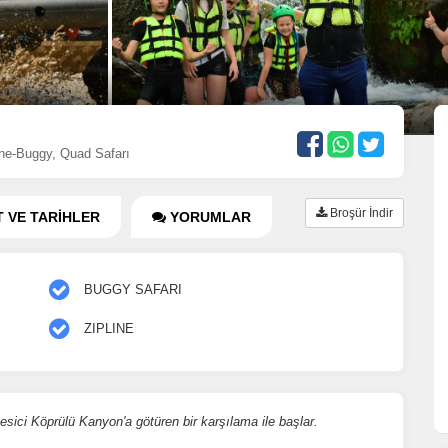
ıne-Buggy, Quad Safarı
Broşür İndir
T VE TARİHLER
YORUMLAR
BUGGY SAFARI
ZIPLINE
kesici Köprülü Kanyon'a götüren bir karşılama ile başlar.