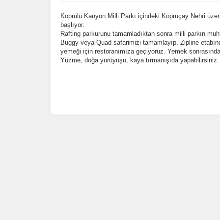
Köprülü Kanyon Milli Parkı içindeki Köprüçay Nehri üz
başlıyor.
Rafting parkurunu tamamladıktan sonra milli parkın mu
Buggy veya Quad safarimizi tamamlayıp, Zipline etabı
yemeği için restoranımıza geçiyoruz. Yemek sonrasınd
Yüzme,
doğa yürüyüşü, kaya tırmanışıda yapabilirsiniz.
Ç
Si
de
ve
fa