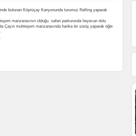
erinde bulunan Köprüçay Kanyonunda turumuz Rafting yaparak
hteşem manzarasının olduğu safari parkurunda heyecan dolu
nda Çayın muhteşem manzarasında harika bir sürüş yaparak öğle
a
 .
ÇEREZ KULLANIM AYARLARINIZ
erez tercihlerinizi
belirleyin
.
ze daha kişiselleştirilmiş bir web deneyimi sunmak için bazı bilgileri tarayıcınızda
polayabilir, bunları yurt içi ve yurt dışındaki hizmet sağlayıcılarla paylaşabiliriz. Buna iz
rmemeyi seçebilirsiniz ancak bu durumda sitemiz umduğumuz gibi çalışmaya bilir.
Da
zla bilgi için
KVKK bilgilendirmemizi
,
çerez kullanım
ve
gizlilik koşullarını