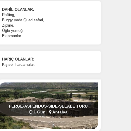
DAHİL OLANLAR:
Rafting,
Buggy yada Quad safari,
Zipline,
Öğle yemeği.
Ekipmanlar.
HARİÇ OLANLAR:
Kişisel Harcamalar.
PERGE-ASPENDOS-SİDE-ŞELALE TURU
1 Gün
Antalya
in
ha