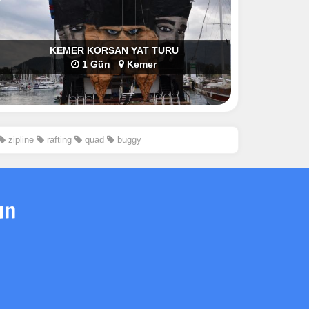
KEMER KORSAN YAT TURU
1 Gün
Kemer
zipline
rafting
quad
buggy
un