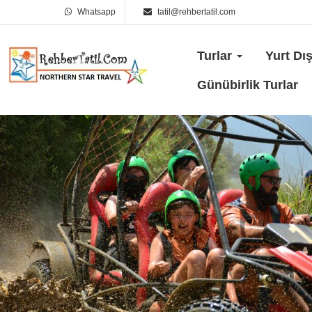
Whatsapp
tatil@rehbertatil.com
Turlar
Yurt Dış
Günübirlik Turlar