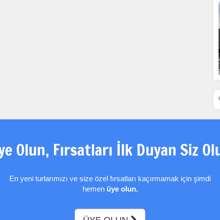
Tümünü Reddet
Tümünü Kabul Et
Tercihleri Kaydet
ye Olun, Fırsatları İlk Duyan Siz Ol
En yeni turlarımızı ve size özel fırsatları kaçırmamak için şimdi
hemen
üye olun.