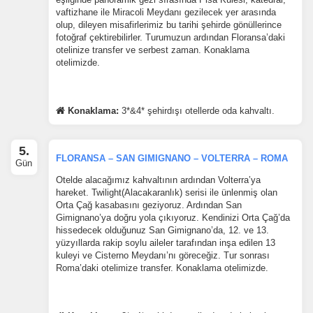
vaftizhane ile Miracoli Meydanı gezilecek yer arasında
olup, dileyen misafirlerimiz bu tarihi şehirde gönüllerince
fotoğraf çektirebilirler. Turumuzun ardından Floransa’daki
otelinize transfer ve serbest zaman. Konaklama
otelimizde.
Konaklama:
3*&4* şehirdışı otellerde oda kahvaltı.
5.
FLORANSA – SAN GIMIGNANO – VOLTERRA – ROMA
Gün
Otelde alacağımız kahvaltının ardından Volterra’ya
hareket. Twilight(Alacakaranlık) serisi ile ünlenmiş olan
Orta Çağ kasabasını geziyoruz. Ardından San
Gimignano’ya doğru yola çıkıyoruz. Kendinizi Orta Çağ’da
hissedecek olduğunuz San Gimignano’da, 12. ve 13.
yüzyıllarda rakip soylu aileler tarafından inşa edilen 13
kuleyi ve Cisterno Meydanı’nı göreceğiz. Tur sonrası
Roma’daki otelimize transfer. Konaklama otelimizde.