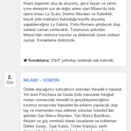
finans başkenti olsa da alışveriş, gece hayatı ve yeme
içme deneyimi için de doğru adres olan Milano’da ünlü
opera binası La Scala, Duomo Meydanı ve Katedrali,
birçok ünlü markanın bulunduğu keyifle alışveriş
yapabileceğiniz La Galeria, Porta Romano görülecek olup
serbest zaman verilecektir. Turumuzun ardından
Milano’daki otelinize transfer ve dinlenmek üzere serbest
zaman. Konaklama otelimizde.
Konaklama:
3*&4* şehirdışı otellerde oda kahvaltı.
2.
MİLANO – VENEDİK
Gün
Otelde alacağımız kahvaltının ardından Venedik’e hareket.
Yol üzeri Peschiera da Garda Gölü manzaralı fotoğraf
molası sonrasında Venedik‘te gerçekleştireceğimiz
turumuz esnasında Vapuretto’da anlatım yapılacak olup
taş ve mermerden inşa edilerek sütunları İstanbul’dan
getirilen San Marco Meydanı, San Marco Bazilikası,
ihtişam ve güç sembolü olarak tasarlanan ve kullanılan
Dükler Sarayı, Saat Kulesi, Tövbe Köprüsü, tarihi