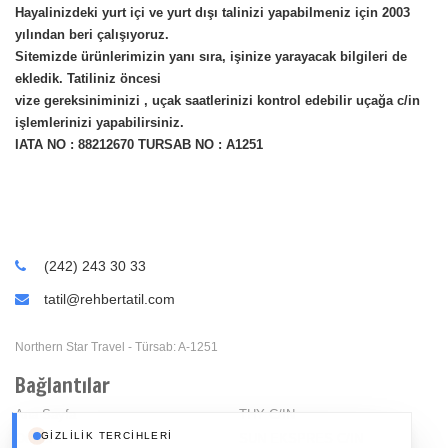
Hayalinizdeki yurt içi ve yurt dışı talinizi yapabilmeniz için 2003
yılından beri çalışıyoruz.
Sitemizde ürünlerimizin yanı sıra, işinize yarayacak bilgileri de
ekledik. Tatiliniz öncesi
vize gereksiniminizi , uçak saatlerinizi kontrol edebilir uçağa c/in
işlemlerinizi yapabilirsiniz.
IATA NO : 88212670 TURSAB NO : A1251
(242) 243 30 33
tatil@rehbertatil.com
Northern Star Travel - Türsab: A-1251
Bağlantılar
Ana Sayfa
THY C/IN
GIZLILIK TERCIHLERI
Oteller
SUN EKSPRES C/IN