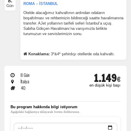
8.
Tercihleri Kaydet
ROMA – İSTANBUL
Gün
Otelde alacağımız kahvaltının ardından odaların
boşaltılması ve rehberinizin bildireceği saatte havalimanına
transfer. AJet yollarının tarifeli seferi İstanbul’a uçuş.
Sabiha Gökçen Havalimanı’na varışımızla birlikte
turumuzun ve servislerimizin sonu.
Konaklama:
3*&4* şehirdışı otellerde oda kahvaltı.
1.149
8 Gün
€
İtalya
en düşük kişi başı
40
​Bu program hakkında bilgi istiyorum
Aşağıdaki bağlantıya tıklayarak formu doldurunuz.