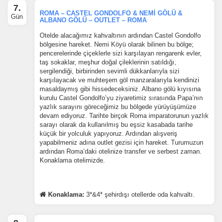
7.
ROMA – CASTEL GONDOLFO & NEMİ GÖLÜ &
Gün
ALBANO GÖLÜ – OUTLET – ROMA
Otelde alacağımız kahvaltının ardından Castel Gondolfo
İstatistik Çerezleri
bölgesine hareket. Nemi Köyü olarak bilinen bu bölge;
Ziyaretçilerin siteyi nasıl kullandığını anonim olarak ölçeriz.
pencerelerinde çiçeklerle sizi karşılayan rengarenk evler,
Hangi sayfaların popüler olduğunu ve kullanıcıların nerede
taş sokaklar, meşhur doğal çileklerinin satıldığı,
zorluk yaşadığını anlamamıza yardımcı olur.
sergilendiği, birbirinden sevimli dükkanlarıyla sizi
karşılayacak ve muhteşem göl manzaralarıyla kendinizi
masaldaymış gibi hissedeceksiniz. Albano gölü kıyısına
kurulu Castel Gondolfo’yu ziyaretimiz sırasında Papa’nın
yazlık sarayını göreceğimiz bu bölgede yürüyüşümüze
devam ediyoruz. Tarihte birçok Roma imparatorunun yazlık
Pazarlama Çerezleri
sarayı olarak da kullanılmış bu eşsiz kasabada tarihe
küçük bir yolculuk yapıyoruz. Ardından alışveriş
Size ve ilgi alanlarınıza uygun reklamlar göstermek için
yapabilmeniz adına outlet gezisi için hareket. Turumuzun
kullanılır. Kapatırsanız reklamları görmeye devam edersiniz,
ardından Roma’daki otelinize transfer ve serbest zaman.
ancak daha az alakalı olabilirler.
Konaklama otelimizde.
Konaklama:
3*&4* şehirdışı otellerde oda kahvaltı.