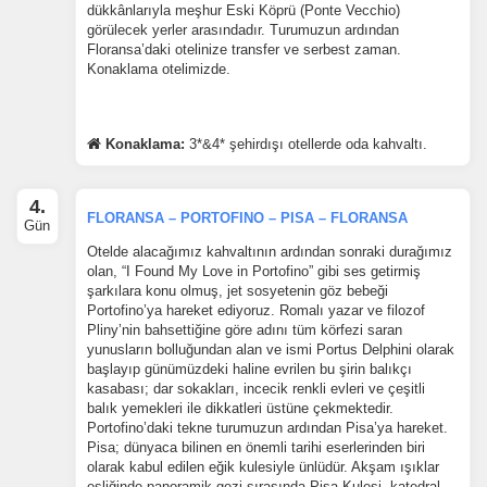
dükkânlarıyla meşhur Eski Köprü (Ponte Vecchio)
görülecek yerler arasındadır. Turumuzun ardından
Floransa’daki otelinize transfer ve serbest zaman.
Konaklama otelimizde.
Konaklama:
3*&4* şehirdışı otellerde oda kahvaltı.
4.
FLORANSA – PORTOFINO – PISA – FLORANSA
Gün
Otelde alacağımız kahvaltının ardından sonraki durağımız
olan, “I Found My Love in Portofino” gibi ses getirmiş
şarkılara konu olmuş, jet sosyetenin göz bebeği
Portofino’ya hareket ediyoruz. Romalı yazar ve filozof
Pliny’nin bahsettiğine göre adını tüm körfezi saran
yunusların bolluğundan alan ve ismi Portus Delphini olarak
başlayıp günümüzdeki haline evrilen bu şirin balıkçı
kasabası; dar sokakları, incecik renkli evleri ve çeşitli
balık yemekleri ile dikkatleri üstüne çekmektedir.
Portofino’daki tekne turumuzun ardından Pisa’ya hareket.
Pisa; dünyaca bilinen en önemli tarihi eserlerinden biri
olarak kabul edilen eğik kulesiyle ünlüdür. Akşam ışıklar
eşliğinde panoramik gezi sırasında Pisa Kulesi, katedral,