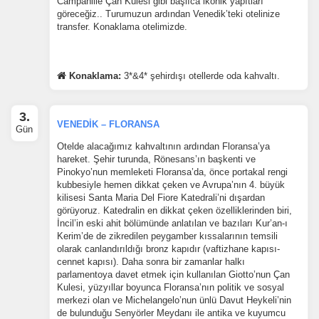
Campanille Çan Kulesi gibi başlıca ikonik yapıtları
göreceğiz.. Turumuzun ardından Venedik’teki otelinize
transfer. Konaklama otelimizde.
Konaklama:
3*&4* şehirdışı otellerde oda kahvaltı.
3.
VENEDİK – FLORANSA
Gün
Otelde alacağımız kahvaltının ardından Floransa’ya
hareket. Şehir turunda, Rönesans’ın başkenti ve
Pinokyo’nun memleketi Floransa’da, önce portakal rengi
kubbesiyle hemen dikkat çeken ve Avrupa’nın 4. büyük
kilisesi Santa Maria Del Fiore Katedrali’ni dışardan
görüyoruz. Katedralin en dikkat çeken özelliklerinden biri,
İncil’in eski ahit bölümünde anlatılan ve bazıları Kur’an-ı
Kerim’de de zikredilen peygamber kıssalarının temsili
olarak canlandırıldığı bronz kapıdır (vaftizhane kapısı-
cennet kapısı). Daha sonra bir zamanlar halkı
parlamentoya davet etmek için kullanılan Giotto’nun Çan
Kulesi, yüzyıllar boyunca Floransa’nın politik ve sosyal
merkezi olan ve Michelangelo’nun ünlü Davut Heykeli’nin
de bulunduğu Senyörler Meydanı ile antika ve kuyumcu