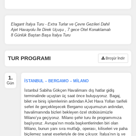
Elagant İtalya Turu - Extra Turlar ve Çevre Gezileri Dahil
Ajet Havayolu İle Direk Uçuşu , 7 gece Otel Konaklamalı
8 Günlük Baştan Başa İtalya Turu
TUR PROGRAMI
Broşür İndir
1.
İSTANBUL – BERGAMO – MİLANO
Gün
İstanbul Sabiha Gökçen Havalimanı dış hatlar gidiş
terminalinde uçuştan üç saat önce buluşuyoruz. Bagaj,
bilet ve biniş işlemlerinin ardından AJet Hava Yolları tarifeli
seferi ile gerçekleşecek Bergamo uçuşumuzun ardından,
havalimanında bizleri bekleyen özel otobüsümüzle
Milano’ya geçiyoruz. Milano şehir turu ile programımıza
başlıyoruz. Avrupa’nın moda başkentlerinden biri olan
Milano, bunun yanı sıra mutfağı, operası, kiliseleri ve paha
biçilemez sanat eserleriyle de öne çıkıyor. İtalya’nın iş ve