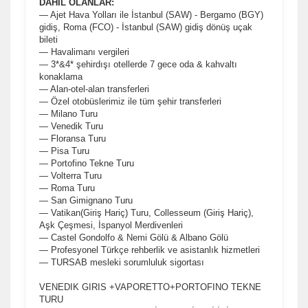
DAHİL OLANLAR:
— Ajet Hava Yolları ile İstanbul (SAW) - Bergamo (BGY)
gidiş, Roma (FCO) - İstanbul (SAW) gidiş dönüş uçak
bileti
— Havalimanı vergileri
— 3*&4* şehirdışı otellerde 7 gece oda & kahvaltı
konaklama
— Alan-otel-alan transferleri
— Özel otobüslerimiz ile tüm şehir transferleri
— Milano Turu
— Venedik Turu
— Floransa Turu
— Pisa Turu
— Portofino Tekne Turu
— Volterra Turu
— Roma Turu
— San Gimignano Turu
— Vatikan(Giriş Hariç) Turu, Collesseum (Giriş Hariç),
Aşk Çeşmesi, İspanyol Merdivenleri
— Castel Gondolfo & Nemi Gölü & Albano Gölü
— Profesyonel Türkçe rehberlik ve asistanlık hizmetleri
— TURSAB mesleki sorumluluk sigortası
VENEDIK GIRIS +VAPORETTO+PORTOFINO TEKNE
TURU