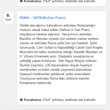
Konaklama:
3*&4* şehirdışı otellerde oda kahvaltı.
6.
ROMA – VATİKAN (San Pietro)
Gün
Otelde alacağımız kahvaltının ardından Hristiyanlığın
merkezi olarak kabul edilen Vatİkan’ın San Pietro
meydanına hareket ediyoruz. Varışımızın ardından
Bazilika ve Meydan ziyareti için serbest zaman serbest
zaman ve ardından Roma şehir turu için hareket. Şehir
turumuzda, Cem Sultan’ın hapsedildiği Castel Sant’Angelo,
ÇEREZ KULLANIM AYARLARINIZ
Mussolini’nin halka seslenmiş olduğu Venedik Meydanı ve
Çerez tercihlerinizi
belirleyin
.
II. Vittorio Emanuele anıtı, Gladyatör savaşlarına ev
sahipliği yapan Kolezyum, Tatlı Hayat filmiyle ünlenen
Âşıklar Çeşmesi, 135 basamaktan oluşan İspanyol
Daha fazla bilgi için
KVKK bilgilendirmemizi
,
çerez kullanım
ve
merdivenleri ve batık sandal çeşmesini bulunduran
gizlilik koşullarını
inceleyebilirsiniz.
İspanyol merdivenleri görülecek yerler arasındadır.
Turumuzun ardından Roma’daki otelinize transfer.
Konaklama otelimizde.
Zorunlu Çerezler
HER ZAMAN AKTIF
Oturum yönetimi, güvenlik ve temel site işlevleri için
gereklidir. Bu çerezler olmadan site düzgün çalışmaz ve
Konaklama:
3*&4* şehirdışı otellerde oda kahvaltı.
devre dışı bırakılamaz.